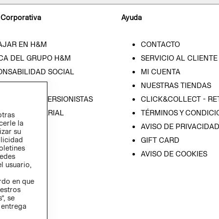
 Corporativa
Ayuda
AJAR EN H&M
CONTACTO
CA DEL GRUPO H&M
SERVICIO AL CLIENTE
ONSABILIDAD SOCIAL
MI CUENTA
SA
NUESTRAS TIENDAS
IÓN CON INVERSIONISTAS
CLICK&COLLECT - RE
ICA EMPRESARIAL
TÉRMINOS Y CONDICI
otras
cerle la
AVISO DE PRIVACIDA
izar su
blicidad
GIFT CARD
oletines
AVISO DE COOKIES
redes
l usuario,
erdo en que
estros
”, se
 entrega