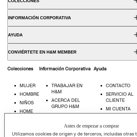
COLECCIONES
INFORMACIÓN CORPORATIVA
AYUDA
CONVIÉRTETE EN H&M MEMBER
Colecciones
Información Corporativa
Ayuda
MUJER
TRABAJAR EN
CONTACTO
H&M
HOMBRE
SERVICIO AL
ACERCA DEL
CLIENTE
NIÑOS
GRUPO H&M
MI CUENTA
HOME
RESPONSABILIDAD
NUESTRAS
SOCIAL
TIENDAS
Antes de empezar a comprar
PRENSA
CLICK&COLL
Utilizamos cookies de origen y de terceros, incluidas otras 