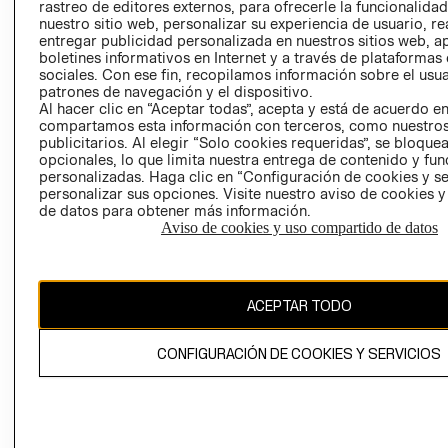
RELACIÓN CON
- RETIRO EN
rastreo de editores externos, para ofrecerle la funcionalid
INVERSIONISTAS
TIENDA
nuestro sitio web, personalizar su experiencia de usuario, rea
entregar publicidad personalizada en nuestros sitios web, a
POLÍTICA
TÉRMINOS Y
boletines informativos en Internet y a través de plataformas
EMPRESARIAL
CONDICIONE
sociales. Con ese fin, recopilamos información sobre el usua
patrones de navegación y el dispositivo.
AVISO DE
Al hacer clic en “Aceptar todas”, acepta y está de acuerdo e
PRIVACIDAD
compartamos esta información con terceros, como nuestros
publicitarios. Al elegir “Solo cookies requeridas”, se bloque
GIFT CARD
opcionales, lo que limita nuestra entrega de contenido y fu
AVISO DE
personalizadas. Haga clic en “Configuración de cookies y se
personalizar sus opciones. Visite nuestro aviso de cookies 
COOKIES
de datos para obtener más información.
Aviso de cookies y uso compartido de datos
ACEPTAR TODO
Chile ($)
CONFIGURACIÓN DE COOKIES Y SERVICIOS
CAMBIAR REGIÓN