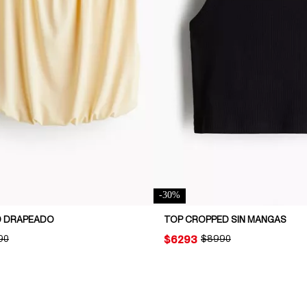
-
30
%
D DRAPEADO
TOP CROPPED SIN MANGAS
NAL PRICE:
90
PRICE:
$6293
ORIGINAL PRICE:
$8990