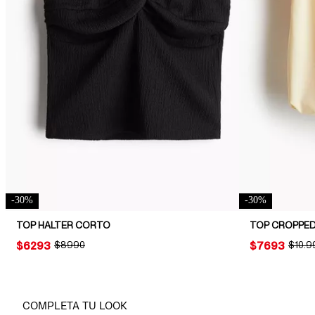
-
30
%
-
30
%
TOP HALTER CORTO
TOP CROPPE
PRICE:
$6293
ORIGINAL PRICE:
$8990
PRICE:
$7693
ORIGI
$10.9
COMPLETA TU LOOK