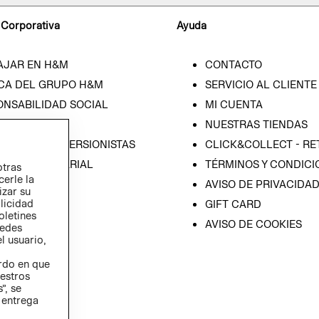
 Corporativa
Ayuda
AJAR EN H&M
CONTACTO
CA DEL GRUPO H&M
SERVICIO AL CLIENTE
ONSABILIDAD SOCIAL
MI CUENTA
SA
NUESTRAS TIENDAS
IÓN CON INVERSIONISTAS
CLICK&COLLECT - RE
ICA EMPRESARIAL
TÉRMINOS Y CONDICI
otras
cerle la
AVISO DE PRIVACIDA
izar su
blicidad
GIFT CARD
oletines
AVISO DE COOKIES
redes
l usuario,
erdo en que
estros
”, se
 entrega