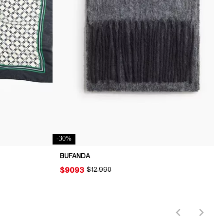
-
30
%
BUFANDA
PRICE:
$9093
ORIGINAL PRICE:
$12.990