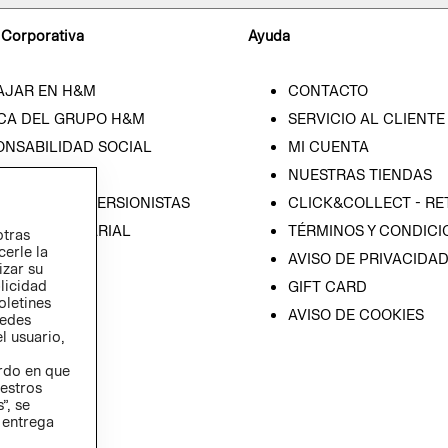
 Corporativa
Ayuda
AJAR EN H&M
CONTACTO
CA DEL GRUPO H&M
SERVICIO AL CLIENTE
ONSABILIDAD SOCIAL
MI CUENTA
SA
NUESTRAS TIENDAS
IÓN CON INVERSIONISTAS
CLICK&COLLECT - RE
ICA EMPRESARIAL
TÉRMINOS Y CONDICI
otras
cerle la
AVISO DE PRIVACIDA
izar su
blicidad
GIFT CARD
oletines
AVISO DE COOKIES
redes
l usuario,
erdo en que
estros
”, se
 entrega