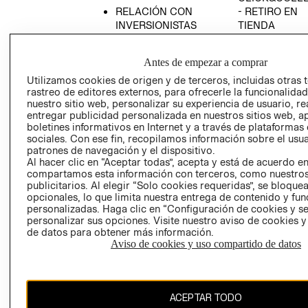
RELACIÓN CON
- RETIRO EN
INVERSIONISTAS
TIENDA
POLÍTICA
TÉRMINOS Y
EMPRESARIAL
CONDICIONE
Antes de empezar a comprar
AVISO DE
Utilizamos cookies de origen y de terceros, incluidas otras 
PRIVACIDAD
rastreo de editores externos, para ofrecerle la funcionalid
nuestro sitio web, personalizar su experiencia de usuario, rea
GIFT CARD
entregar publicidad personalizada en nuestros sitios web, a
boletines informativos en Internet y a través de plataformas
AVISO DE
sociales. Con ese fin, recopilamos información sobre el usua
COOKIES
patrones de navegación y el dispositivo.
Al hacer clic en “Aceptar todas”, acepta y está de acuerdo e
compartamos esta información con terceros, como nuestros
publicitarios. Al elegir “Solo cookies requeridas”, se bloque
opcionales, lo que limita nuestra entrega de contenido y fu
personalizadas. Haga clic en “Configuración de cookies y se
personalizar sus opciones. Visite nuestro aviso de cookies 
de datos para obtener más información.
Chile ($)
Aviso de cookies y uso compartido de datos
CAMBIAR REGIÓN
ACEPTAR TODO