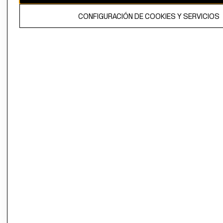
El contenido de esta página web está protegido por copyright y es
CONFIGURACIÓN DE COOKIES Y SERVICIOS
propiedad de H&M Hennes & Mauritz AB.