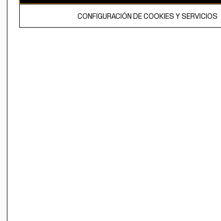
El contenido de esta página web está protegido por copyright y es
CONFIGURACIÓN DE COOKIES Y SERVICIOS
propiedad de H&M Hennes & Mauritz AB.