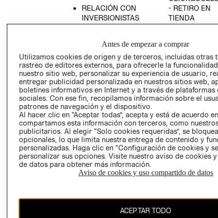
RELACIÓN CON
- RETIRO EN
INVERSIONISTAS
TIENDA
POLÍTICA
TÉRMINOS Y
EMPRESARIAL
CONDICIONE
Antes de empezar a comprar
AVISO DE
Utilizamos cookies de origen y de terceros, incluidas otras 
PRIVACIDAD
rastreo de editores externos, para ofrecerle la funcionalid
nuestro sitio web, personalizar su experiencia de usuario, rea
GIFT CARD
entregar publicidad personalizada en nuestros sitios web, a
boletines informativos en Internet y a través de plataformas
AVISO DE
sociales. Con ese fin, recopilamos información sobre el usua
COOKIES
patrones de navegación y el dispositivo.
Al hacer clic en “Aceptar todas”, acepta y está de acuerdo e
compartamos esta información con terceros, como nuestros
publicitarios. Al elegir “Solo cookies requeridas”, se bloque
opcionales, lo que limita nuestra entrega de contenido y fu
personalizadas. Haga clic en “Configuración de cookies y se
personalizar sus opciones. Visite nuestro aviso de cookies 
de datos para obtener más información.
Chile ($)
Aviso de cookies y uso compartido de datos
CAMBIAR REGIÓN
ACEPTAR TODO