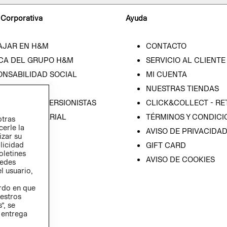
 Corporativa
Ayuda
AJAR EN H&M
CONTACTO
CA DEL GRUPO H&M
SERVICIO AL CLIENTE
ONSABILIDAD SOCIAL
MI CUENTA
SA
NUESTRAS TIENDAS
IÓN CON INVERSIONISTAS
CLICK&COLLECT - RE
ICA EMPRESARIAL
TÉRMINOS Y CONDICI
otras
cerle la
AVISO DE PRIVACIDA
izar su
blicidad
GIFT CARD
oletines
AVISO DE COOKIES
redes
l usuario,
erdo en que
estros
”, se
 entrega