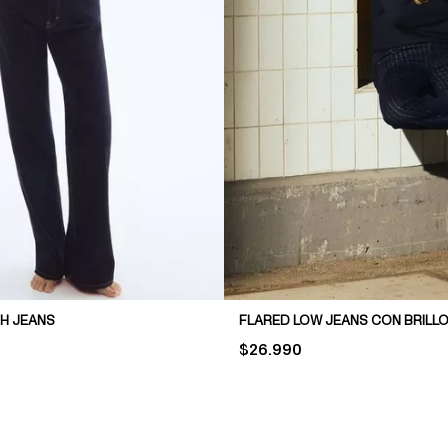
H JEANS
FLARED LOW JEANS CON BRILL
PRICE:
$26.990