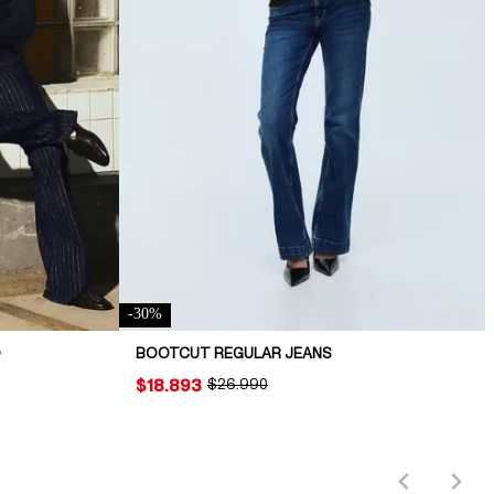
-
30
%
O
BOOTCUT REGULAR JEANS
PRICE:
$18.893
ORIGINAL PRICE:
$26.990