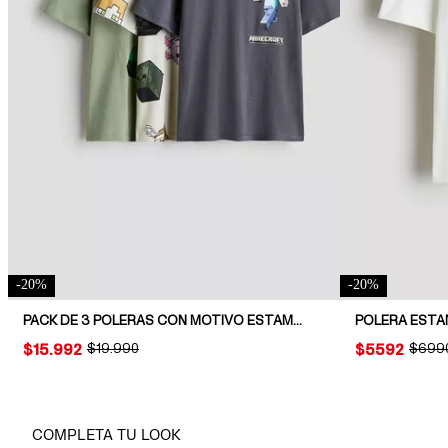
-
20
%
-
20
%
PACK DE 3 POLERAS CON MOTIVO ESTAMPADO
POLERA EST
PRICE:
$15.992
ORIGINAL PRICE:
$19.990
PRICE:
$5592
ORIGI
$699
COMPLETA TU LOOK