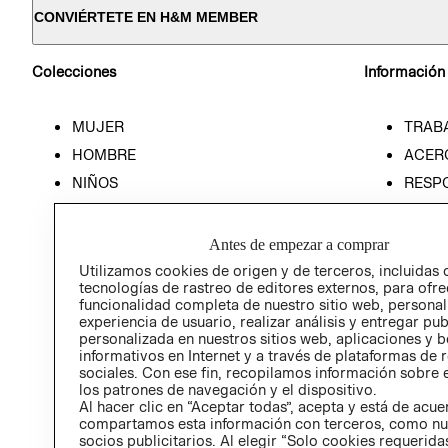
CONVIÉRTETE EN H&M MEMBER
Colecciones
Información
MUJER
TRAB
HOMBRE
ACER
NIÑOS
RESP
HOME
PREN
RELAC
Antes de empezar a comprar
POLÍT
Utilizamos cookies de origen y de terceros, incluidas 
tecnologías de rastreo de editores externos, para ofre
funcionalidad completa de nuestro sitio web, personal
experiencia de usuario, realizar análisis y entregar pu
personalizada en nuestros sitios web, aplicaciones y b
informativos en Internet y a través de plataformas de 
sociales. Con ese fin, recopilamos información sobre e
los patrones de navegación y el dispositivo.
Al hacer clic en “Aceptar todas”, acepta y está de acu
compartamos esta información con terceros, como nu
socios publicitarios. Al elegir “Solo cookies requeridas