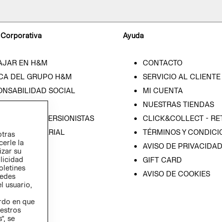
 Corporativa
Ayuda
AJAR EN H&M
CONTACTO
CA DEL GRUPO H&M
SERVICIO AL CLIENTE
ONSABILIDAD SOCIAL
MI CUENTA
SA
NUESTRAS TIENDAS
IÓN CON INVERSIONISTAS
CLICK&COLLECT - RE
ICA EMPRESARIAL
TÉRMINOS Y CONDICI
otras
cerle la
AVISO DE PRIVACIDA
izar su
blicidad
GIFT CARD
oletines
AVISO DE COOKIES
redes
l usuario,
erdo en que
estros
”, se