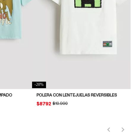
-
20
%
AMPADO
POLERA CON LENTEJUELAS REVERSIBLES
PRICE:
$8792
ORIGINAL PRICE:
$10.990