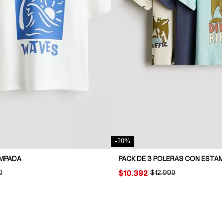
-
20
%
AMPADA
PACK DE 3 POLERAS CON EST
NAL PRICE:
0
PRICE:
$10.392
ORIGINAL PRICE:
$12.990