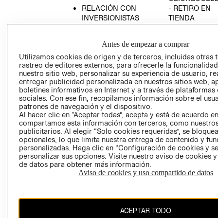
RELACIÓN CON
- RETIRO EN
INVERSIONISTAS
TIENDA
POLÍTICA
TÉRMINOS Y
EMPRESARIAL
CONDICIONE
Antes de empezar a comprar
AVISO DE
Utilizamos cookies de origen y de terceros, incluidas otras 
PRIVACIDAD
rastreo de editores externos, para ofrecerle la funcionalid
nuestro sitio web, personalizar su experiencia de usuario, rea
GIFT CARD
entregar publicidad personalizada en nuestros sitios web, a
boletines informativos en Internet y a través de plataformas
AVISO DE
sociales. Con ese fin, recopilamos información sobre el usua
COOKIES
patrones de navegación y el dispositivo.
Al hacer clic en “Aceptar todas”, acepta y está de acuerdo e
compartamos esta información con terceros, como nuestros
publicitarios. Al elegir “Solo cookies requeridas”, se bloque
opcionales, lo que limita nuestra entrega de contenido y fu
personalizadas. Haga clic en “Configuración de cookies y se
personalizar sus opciones. Visite nuestro aviso de cookies 
de datos para obtener más información.
Chile ($)
Aviso de cookies y uso compartido de datos
CAMBIAR REGIÓN
ACEPTAR TODO