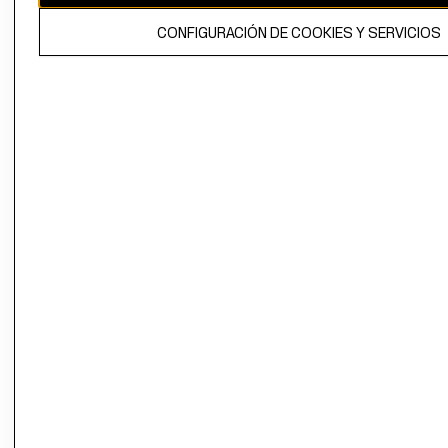
El contenido de esta página web está protegido por copyright y es
CONFIGURACIÓN DE COOKIES Y SERVICIOS
propiedad de H&M Hennes & Mauritz AB.