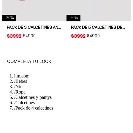
-
20
%
-
20
%
PACK DE 3 CALCETINES ANTIDESLIZANTES
PACK DE 5 CALCETINES DE PUNTO
PRICE:
$3992
ORIGINAL PRICE:
$4990
PRICE:
$3992
ORIGINAL PRICE:
$4990
COMPLETA TU LOOK
hm.com
/
Bebes
/
Nina
/
Ropa
/
Calcetines y pantys
/
Calcetines
/
Pack de 4 calcetines