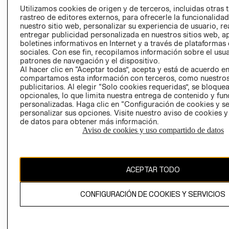
PRENSA
Utilizamos cookies de origen y de terceros, incluidas otras 
CLICK&COLL
rastreo de editores externos, para ofrecerle la funcionalid
RELACIÓN CON
- RETIRO EN
nuestro sitio web, personalizar su experiencia de usuario, rea
INVERSIONISTAS
TIENDA
entregar publicidad personalizada en nuestros sitios web, a
boletines informativos en Internet y a través de plataformas
POLÍTICA
TÉRMINOS Y
sociales. Con ese fin, recopilamos información sobre el usua
EMPRESARIAL
CONDICIONE
patrones de navegación y el dispositivo.
Al hacer clic en “Aceptar todas”, acepta y está de acuerdo e
AVISO DE
compartamos esta información con terceros, como nuestros
PRIVACIDAD
publicitarios. Al elegir “Solo cookies requeridas”, se bloque
GIFT CARD
opcionales, lo que limita nuestra entrega de contenido y fu
personalizadas. Haga clic en “Configuración de cookies y se
AVISO DE
personalizar sus opciones. Visite nuestro aviso de cookies 
COOKIES
de datos para obtener más información.
Aviso de cookies y uso compartido de datos
ACEPTAR TODO
Chile ($)
CONFIGURACIÓN DE COOKIES Y SERVICIOS
CAMBIAR REGIÓN