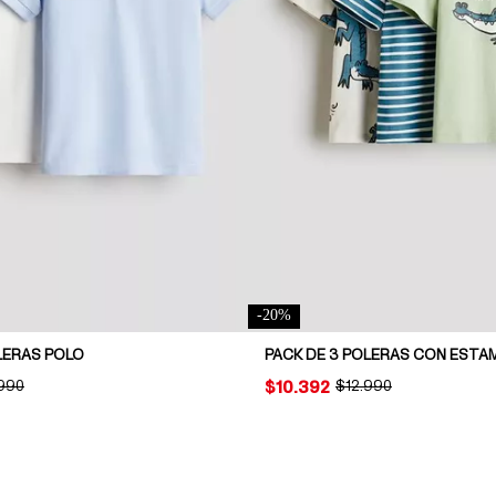
-
20
%
LERAS POLO
PACK DE 3 POLERAS CON EST
INAL PRICE:
.990
PRICE:
$10.392
ORIGINAL PRICE:
$12.990