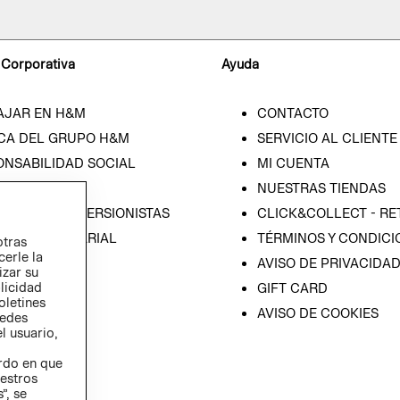
 Corporativa
Ayuda
AJAR EN H&M
CONTACTO
CA DEL GRUPO H&M
SERVICIO AL CLIENTE
ONSABILIDAD SOCIAL
MI CUENTA
SA
NUESTRAS TIENDAS
IÓN CON INVERSIONISTAS
CLICK&COLLECT - RE
ICA EMPRESARIAL
TÉRMINOS Y CONDICI
otras
cerle la
AVISO DE PRIVACIDA
izar su
blicidad
GIFT CARD
oletines
AVISO DE COOKIES
redes
l usuario,
erdo en que
estros
”, se