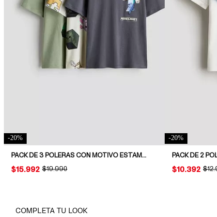
-
20
%
-
20
%
PACK DE 3 POLERAS CON MOTIVO ESTAMPADO
PACK DE 2 PO
PRICE:
$15.992
ORIGINAL PRICE:
$19.990
PRICE:
$10.392
ORIG
$12
COMPLETA TU LOOK