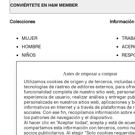
CONVIÉRTETE EN H&M MEMBER
Colecciones
Información
MUJER
TRAB
HOMBRE
ACER
NIÑOS
RESP
HOME
PREN
RELAC
Antes de empezar a comprar
POLÍT
Utilizamos cookies de origen y de terceros, incluidas 
tecnologías de rastreo de editores externos, para ofre
funcionalidad completa de nuestro sitio web, personal
experiencia de usuario, realizar análisis y entregar pu
personalizada en nuestros sitios web, aplicaciones y b
informativos en Internet y a través de plataformas de 
sociales. Con ese fin, recopilamos información sobre e
los patrones de navegación y el dispositivo.
Al hacer clic en “Aceptar todas”, acepta y está de acu
compartamos esta información con terceros, como nu
socios publicitarios. Al elegir “Solo cookies requeridas