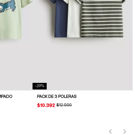
-
20
%
AMPADO
PACK DE 3 POLERAS
PRICE:
$10.392
ORIGINAL PRICE:
$12.990