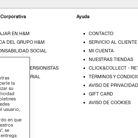
 Corporativa
Ayuda
AJAR EN H&M
CONTACTO
CA DEL GRUPO H&M
SERVICIO AL CLIENTE
ONSABILIDAD SOCIAL
MI CUENTA
SA
NUESTRAS TIENDAS
IÓN CON INVERSIONISTAS
CLICK&COLLECT - RE
ICA EMPRESARIAL
TÉRMINOS Y CONDICI
otras
cerle la
AVISO DE PRIVACIDA
izar su
blicidad
GIFT CARD
oletines
AVISO DE COOKIES
redes
l usuario,
erdo en que
estros
”, se
 entrega