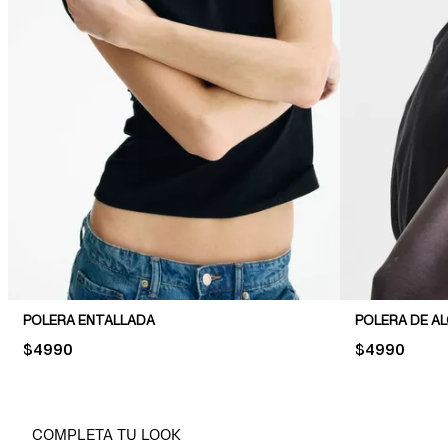
POLERA ENTALLADA
POLERA DE A
PRICE:
$4990
PRICE:
$4990
COMPLETA TU LOOK