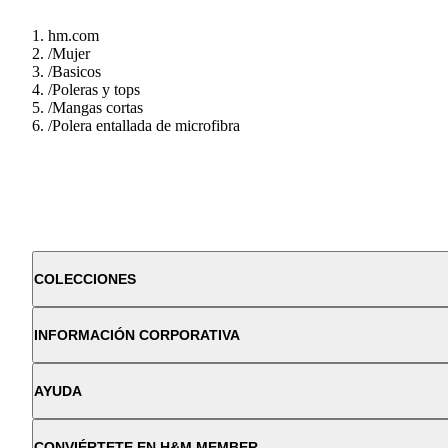
hm.com
/
Mujer
/
Basicos
/
Poleras y tops
/
Mangas cortas
/
Polera entallada de microfibra
COLECCIONES
INFORMACIÓN CORPORATIVA
AYUDA
CONVIÉRTETE EN H&M MEMBER