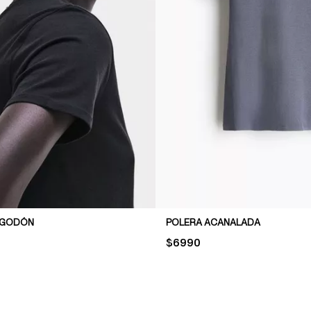
LGODÓN
POLERA ACANALADA
PRICE:
$6990