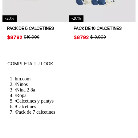
-
20
%
-
20
%
PACK DE 5 CALCETINES
PACK DE 10 CALCETINES
PRICE:
$8792
ORIGINAL PRICE:
$10.990
PRICE:
$8792
ORIGINAL PRICE:
$10.990
COMPLETA TU LOOK
hm.com
/
Ninos
/
Nina 2 8a
/
Ropa
/
Calcetines y pantys
/
Calcetines
/
Pack de 7 calcetines