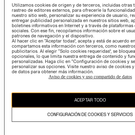
PRENSA
Utilizamos cookies de origen y de terceros, incluidas otras 
CLICK&COLL
rastreo de editores externos, para ofrecerle la funcionalid
RELACIÓN CON
- RETIRO EN
nuestro sitio web, personalizar su experiencia de usuario, rea
INVERSIONISTAS
TIENDA
entregar publicidad personalizada en nuestros sitios web, a
boletines informativos en Internet y a través de plataformas
POLÍTICA
TÉRMINOS Y
sociales. Con ese fin, recopilamos información sobre el usua
EMPRESARIAL
CONDICIONE
patrones de navegación y el dispositivo.
Al hacer clic en “Aceptar todas”, acepta y está de acuerdo e
AVISO DE
compartamos esta información con terceros, como nuestros
PRIVACIDAD
publicitarios. Al elegir “Solo cookies requeridas”, se bloque
GIFT CARD
opcionales, lo que limita nuestra entrega de contenido y fu
personalizadas. Haga clic en “Configuración de cookies y se
AVISO DE
personalizar sus opciones. Visite nuestro aviso de cookies 
COOKIES
de datos para obtener más información.
Aviso de cookies y uso compartido de datos
ACEPTAR TODO
Chile ($)
CONFIGURACIÓN DE COOKIES Y SERVICIOS
CAMBIAR REGIÓN