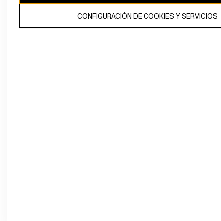
El contenido de esta página web está protegido por copyright y es
CONFIGURACIÓN DE COOKIES Y SERVICIOS
propiedad de H&M Hennes & Mauritz AB.