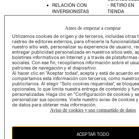
RELACIÓN CON
- RETIRO EN
INVERSIONISTAS
TIENDA
POLÍTICA
TÉRMINOS Y
EMPRESARIAL
CONDICIONE
Antes de empezar a comprar
AVISO DE
Utilizamos cookies de origen y de terceros, incluidas otras 
PRIVACIDAD
rastreo de editores externos, para ofrecerle la funcionalid
nuestro sitio web, personalizar su experiencia de usuario, rea
GIFT CARD
entregar publicidad personalizada en nuestros sitios web, a
boletines informativos en Internet y a través de plataformas
AVISO DE
sociales. Con ese fin, recopilamos información sobre el usua
COOKIES
patrones de navegación y el dispositivo.
Al hacer clic en “Aceptar todas”, acepta y está de acuerdo e
compartamos esta información con terceros, como nuestros
publicitarios. Al elegir “Solo cookies requeridas”, se bloque
opcionales, lo que limita nuestra entrega de contenido y fu
personalizadas. Haga clic en “Configuración de cookies y se
personalizar sus opciones. Visite nuestro aviso de cookies 
de datos para obtener más información.
Chile ($)
Aviso de cookies y uso compartido de datos
CAMBIAR REGIÓN
ACEPTAR TODO