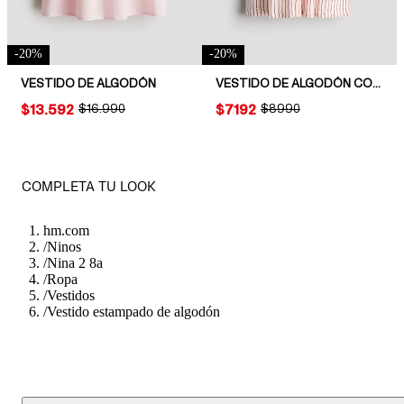
-
20
%
-
20
%
VESTIDO DE ALGODÓN
VESTIDO DE ALGODÓN CON MANGAS ONDULADAS
PRICE:
$13.592
ORIGINAL PRICE:
$16.990
PRICE:
$7192
ORIGINAL PRICE:
$8990
COMPLETA TU LOOK
hm.com
/
Ninos
/
Nina 2 8a
/
Ropa
/
Vestidos
/
Vestido estampado de algodón