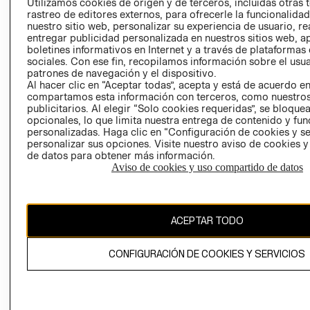
CLICK&COLL
Utilizamos cookies de origen y de terceros, incluidas otras 
rastreo de editores externos, para ofrecerle la funcionalid
RELACIÓN CON
- RETIRO EN
nuestro sitio web, personalizar su experiencia de usuario, rea
INVERSIONISTAS
TIENDA
entregar publicidad personalizada en nuestros sitios web, a
POLÍTICA
TÉRMINOS Y
boletines informativos en Internet y a través de plataformas
sociales. Con ese fin, recopilamos información sobre el usua
EMPRESARIAL
CONDICIONE
patrones de navegación y el dispositivo.
AVISO DE
Al hacer clic en “Aceptar todas”, acepta y está de acuerdo e
PRIVACIDAD
compartamos esta información con terceros, como nuestros
publicitarios. Al elegir “Solo cookies requeridas”, se bloque
GIFT CARD
opcionales, lo que limita nuestra entrega de contenido y fu
personalizadas. Haga clic en “Configuración de cookies y se
AVISO DE
personalizar sus opciones. Visite nuestro aviso de cookies 
COOKIES
de datos para obtener más información.
Aviso de cookies y uso compartido de datos
ACEPTAR TODO
Chile ($)
CONFIGURACIÓN DE COOKIES Y SERVICIOS
CAMBIAR REGIÓN