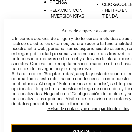
PRENSA
CLICK&COLL
RELACIÓN CON
- RETIRO EN
INVERSIONISTAS
TIENDA
POLÍTICA
TÉRMINOS Y
EMPRESARIAL
CONDICIONE
Antes de empezar a comprar
Utilizamos cookies de origen y de terceros, incluidas otras 
AVISO DE
rastreo de editores externos, para ofrecerle la funcionalid
PRIVACIDAD
nuestro sitio web, personalizar su experiencia de usuario, rea
GIFT CARD
entregar publicidad personalizada en nuestros sitios web, a
boletines informativos en Internet y a través de plataformas
AVISO DE
sociales. Con ese fin, recopilamos información sobre el usua
COOKIES
patrones de navegación y el dispositivo.
Al hacer clic en “Aceptar todas”, acepta y está de acuerdo e
compartamos esta información con terceros, como nuestros
publicitarios. Al elegir “Solo cookies requeridas”, se bloque
opcionales, lo que limita nuestra entrega de contenido y fu
personalizadas. Haga clic en “Configuración de cookies y se
personalizar sus opciones. Visite nuestro aviso de cookies 
de datos para obtener más información.
Chile ($)
Aviso de cookies y uso compartido de datos
CAMBIAR REGIÓN
ACEPTAR TODO