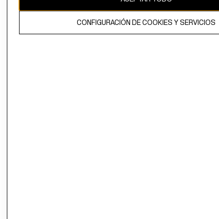
El contenido de esta página web está protegido por copyright y es
CONFIGURACIÓN DE COOKIES Y SERVICIOS
propiedad de H&M Hennes & Mauritz AB.