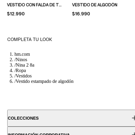
VESTIDO CON FALDA DE TUL
VESTIDO DE ALGODÓN
PRICE:
$12.990
PRICE:
$16.990
COMPLETA TU LOOK
hm.com
/
Ninos
/
Nina 2 8a
/
Ropa
/
Vestidos
/
Vestido estampado de algodón
COLECCIONES
INFORMACIÓN CORPORATIVA