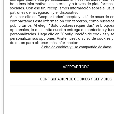
EMPRESARIAL
CONDICIONE
boletines informativos en Internet y a través de plataformas
sociales. Con ese fin, recopilamos información sobre el usua
AVISO DE
patrones de navegación y el dispositivo.
PRIVACIDAD
Al hacer clic en “Aceptar todas”, acepta y está de acuerdo e
compartamos esta información con terceros, como nuestros
GIFT CARD
publicitarios. Al elegir “Solo cookies requeridas”, se bloque
opcionales, lo que limita nuestra entrega de contenido y fu
AVISO DE
personalizadas. Haga clic en “Configuración de cookies y se
COOKIES
personalizar sus opciones. Visite nuestro aviso de cookies 
de datos para obtener más información.
Aviso de cookies y uso compartido de datos
ACEPTAR TODO
Chile ($)
CONFIGURACIÓN DE COOKIES Y SERVICIOS
CAMBIAR REGIÓN
El contenido de esta página web está protegido por copyright y es
propiedad de H&M Hennes & Mauritz AB.