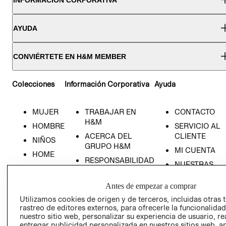
AYUDA
CONVIÉRTETE EN H&M MEMBER
Colecciones
Información Corporativa
Ayuda
MUJER
TRABAJAR EN
CONTACTO
H&M
HOMBRE
SERVICIO AL
ACERCA DEL
CLIENTE
NIÑOS
GRUPO H&M
MI CUENTA
HOME
RESPONSABILIDAD
NUESTRAS
SOCIAL
TIENDAS
PRENSA
Antes de empezar a comprar
CLICK&COLL
RELACIÓN CON
- RETIRO EN
Utilizamos cookies de origen y de terceros, incluidas otras 
rastreo de editores externos, para ofrecerle la funcionalid
INVERSIONISTAS
TIENDA
nuestro sitio web, personalizar su experiencia de usuario, rea
POLÍTICA
TÉRMINOS Y
entregar publicidad personalizada en nuestros sitios web, a