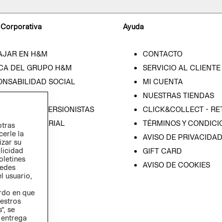
 Corporativa
Ayuda
AJAR EN H&M
CONTACTO
CA DEL GRUPO H&M
SERVICIO AL CLIENTE
ONSABILIDAD SOCIAL
MI CUENTA
SA
NUESTRAS TIENDAS
IÓN CON INVERSIONISTAS
CLICK&COLLECT - RE
ICA EMPRESARIAL
TÉRMINOS Y CONDICI
otras
cerle la
AVISO DE PRIVACIDA
izar su
blicidad
GIFT CARD
oletines
AVISO DE COOKIES
redes
l usuario,
erdo en que
estros
”, se
 entrega