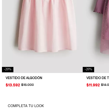
-
20
%
-
20
%
VESTIDO DE ALGODÓN
VESTIDO DE 
PRICE:
$13.592
ORIGINAL PRICE:
$16.990
PRICE:
$11.992
ORIG
$14.
COMPLETA TU LOOK