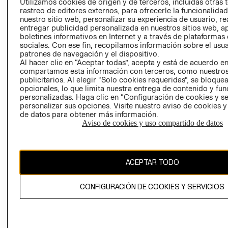
CLICK&COLL
Utilizamos cookies de origen y de terceros, incluidas otras 
rastreo de editores externos, para ofrecerle la funcionalid
RELACIÓN CON
- RETIRO EN
nuestro sitio web, personalizar su experiencia de usuario, rea
INVERSIONISTAS
TIENDA
entregar publicidad personalizada en nuestros sitios web, a
POLÍTICA
TÉRMINOS Y
boletines informativos en Internet y a través de plataformas
sociales. Con ese fin, recopilamos información sobre el usua
EMPRESARIAL
CONDICIONE
patrones de navegación y el dispositivo.
AVISO DE
Al hacer clic en “Aceptar todas”, acepta y está de acuerdo e
PRIVACIDAD
compartamos esta información con terceros, como nuestros
publicitarios. Al elegir “Solo cookies requeridas”, se bloque
GIFT CARD
opcionales, lo que limita nuestra entrega de contenido y fu
personalizadas. Haga clic en “Configuración de cookies y se
AVISO DE
personalizar sus opciones. Visite nuestro aviso de cookies 
COOKIES
de datos para obtener más información.
Aviso de cookies y uso compartido de datos
ACEPTAR TODO
Chile ($)
CONFIGURACIÓN DE COOKIES Y SERVICIOS
CAMBIAR REGIÓN