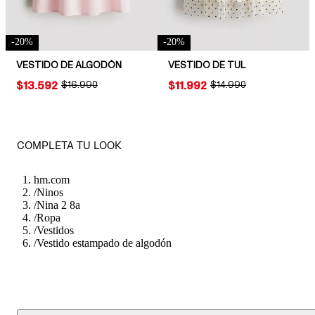
-
20
%
-
20
%
VESTIDO DE ALGODÓN
VESTIDO DE TUL
PRICE:
$13.592
ORIGINAL PRICE:
$16.990
PRICE:
$11.992
ORIGINAL PRICE:
$14.990
COMPLETA TU LOOK
hm.com
/
Ninos
/
Nina 2 8a
/
Ropa
/
Vestidos
/
Vestido estampado de algodón