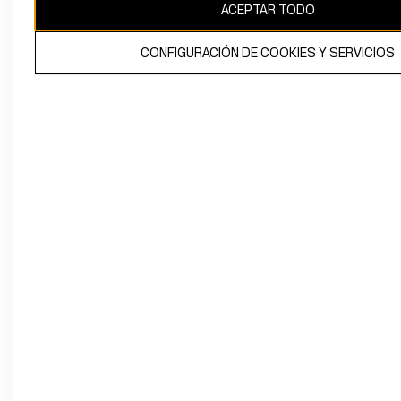
ACEPTAR TODO
CONFIGURACIÓN DE COOKIES Y SERVICIOS
El contenido de esta página web está protegido por copyright y es
propiedad de H&M Hennes & Mauritz AB.