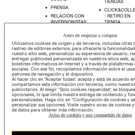
TIENDAS
PRENSA
CLICK&COLL
RELACIÓN CON
- RETIRO EN
INVERSIONISTAS
TIENDA
POLÍTICA
TÉRMINOS Y
Antes de empezar a comprar
EMPRESARIAL
CONDICIONE
Utilizamos cookies de origen y de terceros, incluidas otras 
AVISO DE
rastreo de editores externos, para ofrecerle la funcionalid
PRIVACIDAD
nuestro sitio web, personalizar su experiencia de usuario, rea
entregar publicidad personalizada en nuestros sitios web, a
GIFT CARD
boletines informativos en Internet y a través de plataformas
AVISO DE
sociales. Con ese fin, recopilamos información sobre el usua
COOKIES
patrones de navegación y el dispositivo.
Al hacer clic en “Aceptar todas”, acepta y está de acuerdo e
compartamos esta información con terceros, como nuestros
publicitarios. Al elegir “Solo cookies requeridas”, se bloque
opcionales, lo que limita nuestra entrega de contenido y fu
personalizadas. Haga clic en “Configuración de cookies y se
personalizar sus opciones. Visite nuestro aviso de cookies 
de datos para obtener más información.
Aviso de cookies y uso compartido de datos
Chile ($)
CAMBIAR REGIÓN