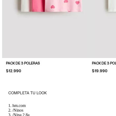
PACK DE 3 POLERAS
PACK DE 3 PO
PRICE:
$12.990
PRICE:
$19.990
COMPLETA TU LOOK
hm.com
/
Ninos
/
Nina 2 8a