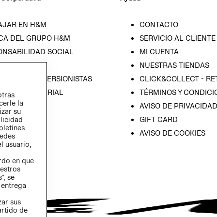
AJAR EN H&M
CONTACTO
CA DEL GRUPO H&M
SERVICIO AL CLIENTE
ONSABILIDAD SOCIAL
MI CUENTA
SA
NUESTRAS TIENDAS
IÓN CON INVERSIONISTAS
CLICK&COLLECT - RE
ICA EMPRESARIAL
TÉRMINOS Y CONDICI
otras
cerle la
AVISO DE PRIVACIDA
izar su
GIFT CARD
blicidad
oletines
AVISO DE COOKIES
redes
l usuario,
erdo en que
estros
”, se
 entrega
zar sus
artido de