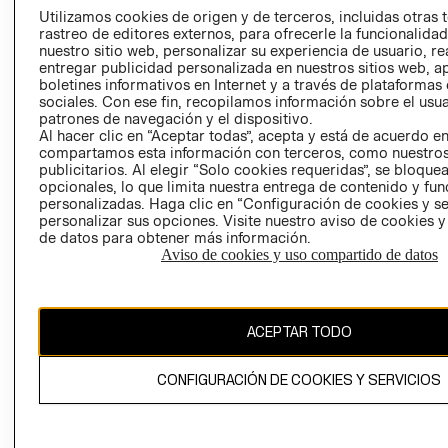
PRENSA
Utilizamos cookies de origen y de terceros, incluidas otras 
CLICK&COLL
rastreo de editores externos, para ofrecerle la funcionalid
RELACIÓN CON
- RETIRO EN
nuestro sitio web, personalizar su experiencia de usuario, rea
INVERSIONISTAS
TIENDA
entregar publicidad personalizada en nuestros sitios web, a
boletines informativos en Internet y a través de plataformas
POLÍTICA
TÉRMINOS Y
sociales. Con ese fin, recopilamos información sobre el usua
EMPRESARIAL
CONDICIONE
patrones de navegación y el dispositivo.
Al hacer clic en “Aceptar todas”, acepta y está de acuerdo e
AVISO DE
compartamos esta información con terceros, como nuestros
PRIVACIDAD
publicitarios. Al elegir “Solo cookies requeridas”, se bloque
GIFT CARD
opcionales, lo que limita nuestra entrega de contenido y fu
personalizadas. Haga clic en “Configuración de cookies y se
AVISO DE
personalizar sus opciones. Visite nuestro aviso de cookies 
COOKIES
de datos para obtener más información.
Aviso de cookies y uso compartido de datos
ACEPTAR TODO
Chile ($)
CONFIGURACIÓN DE COOKIES Y SERVICIOS
CAMBIAR REGIÓN