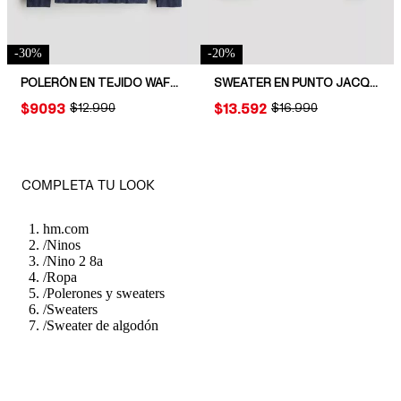
-
30
%
-
20
%
POLERÓN EN TEJIDO WAFFLE CON CUELLO HENLEY
SWEATER EN PUNTO JACQUARD
PRICE:
$9093
ORIGINAL PRICE:
$12.990
PRICE:
$13.592
ORIGINAL PRICE:
$16.990
COMPLETA TU LOOK
hm.com
/
Ninos
/
Nino 2 8a
/
Ropa
/
Polerones y sweaters
/
Sweaters
/
Sweater de algodón