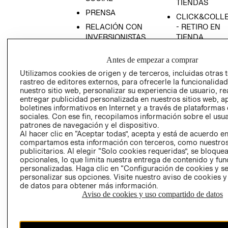
TIENDAS
PRENSA
CLICK&COLL
RELACIÓN CON
- RETIRO EN
INVERSIONISTAS
TIENDA
POLÍTICA
TÉRMINOS Y
Antes de empezar a comprar
EMPRESARIAL
CONDICIONE
Utilizamos cookies de origen y de terceros, incluidas otras 
AVISO DE
rastreo de editores externos, para ofrecerle la funcionalid
PRIVACIDAD
nuestro sitio web, personalizar su experiencia de usuario, rea
entregar publicidad personalizada en nuestros sitios web, a
GIFT CARD
boletines informativos en Internet y a través de plataformas
AVISO DE
sociales. Con ese fin, recopilamos información sobre el usua
COOKIES
patrones de navegación y el dispositivo.
Al hacer clic en “Aceptar todas”, acepta y está de acuerdo e
compartamos esta información con terceros, como nuestros
publicitarios. Al elegir “Solo cookies requeridas”, se bloque
opcionales, lo que limita nuestra entrega de contenido y fu
personalizadas. Haga clic en “Configuración de cookies y se
personalizar sus opciones. Visite nuestro aviso de cookies 
de datos para obtener más información.
Aviso de cookies y uso compartido de datos
Chile ($)
CAMBIAR REGIÓN