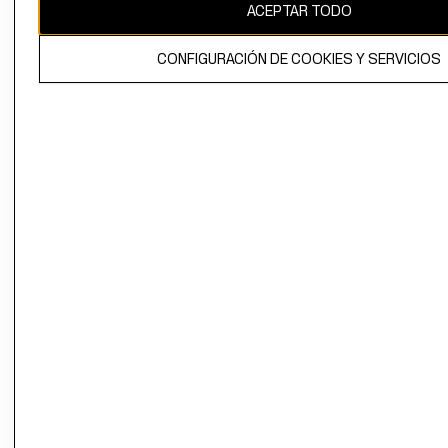
ACEPTAR TODO
CONFIGURACIÓN DE COOKIES Y SERVICIOS
El contenido de esta página web está protegido por copyright y es
propiedad de H&M Hennes & Mauritz AB.