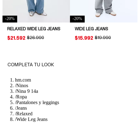
-
20
%
-
20
%
RELAXED WIDE LEG JEANS
WIDE LEG JEANS
PRICE:
$21.592
ORIGINAL PRICE:
$26.990
PRICE:
$15.992
ORIGINAL PRICE:
$19.990
COMPLETA TU LOOK
hm.com
/
Ninos
/
Nina 9 14a
/
Ropa
/
Pantalones y leggings
/
Jeans
/
Relaxed
/
Wide Leg Jeans