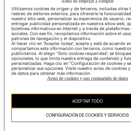
SOCIAL
Antes de empezar a comprar
TIENDAS
PRENSA
Utilizamos cookies de origen y de terceros, incluidas otras 
CLICK&COLL
rastreo de editores externos, para ofrecerle la funcionalid
RELACIÓN CON
- RETIRO EN
nuestro sitio web, personalizar su experiencia de usuario, rea
INVERSIONISTAS
TIENDA
entregar publicidad personalizada en nuestros sitios web, a
boletines informativos en Internet y a través de plataformas
POLÍTICA
TÉRMINOS Y
sociales. Con ese fin, recopilamos información sobre el usua
EMPRESARIAL
CONDICIONE
patrones de navegación y el dispositivo.
Al hacer clic en “Aceptar todas”, acepta y está de acuerdo e
AVISO DE
compartamos esta información con terceros, como nuestros
PRIVACIDAD
publicitarios. Al elegir “Solo cookies requeridas”, se bloque
opcionales, lo que limita nuestra entrega de contenido y fu
GIFT CARD
personalizadas. Haga clic en “Configuración de cookies y se
AVISO DE
personalizar sus opciones. Visite nuestro aviso de cookies 
COOKIES
de datos para obtener más información.
Aviso de cookies y uso compartido de datos
ACEPTAR TODO
Chile ($)
CONFIGURACIÓN DE COOKIES Y SERVICIOS
CAMBIAR REGIÓN