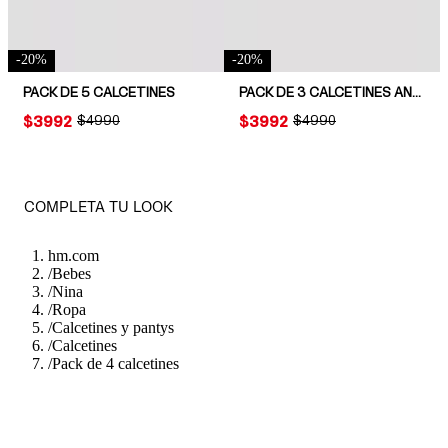
-
20
%
-
20
%
PACK DE 5 CALCETINES
PACK DE 3 CALCETINES ANTIDESLIZANTES
PRICE:
$3992
ORIGINAL PRICE:
$4990
PRICE:
$3992
ORIGINAL PRICE:
$4990
COMPLETA TU LOOK
hm.com
/
Bebes
/
Nina
/
Ropa
/
Calcetines y pantys
/
Calcetines
/
Pack de 4 calcetines