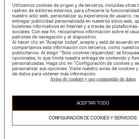
PRENSA
Utilizamos cookies de origen y de terceros, incluidas otras 
CLICK&COLL
rastreo de editores externos, para ofrecerle la funcionalid
RELACIÓN CON
- RETIRO EN
nuestro sitio web, personalizar su experiencia de usuario, rea
INVERSIONISTAS
TIENDA
entregar publicidad personalizada en nuestros sitios web, a
boletines informativos en Internet y a través de plataformas
POLÍTICA
TÉRMINOS Y
sociales. Con ese fin, recopilamos información sobre el usua
EMPRESARIAL
CONDICIONE
patrones de navegación y el dispositivo.
Al hacer clic en “Aceptar todas”, acepta y está de acuerdo e
AVISO DE
compartamos esta información con terceros, como nuestros
PRIVACIDAD
publicitarios. Al elegir “Solo cookies requeridas”, se bloque
GIFT CARD
opcionales, lo que limita nuestra entrega de contenido y fu
personalizadas. Haga clic en “Configuración de cookies y se
AVISO DE
personalizar sus opciones. Visite nuestro aviso de cookies 
COOKIES
de datos para obtener más información.
Aviso de cookies y uso compartido de datos
ACEPTAR TODO
Chile ($)
CONFIGURACIÓN DE COOKIES Y SERVICIOS
CAMBIAR REGIÓN