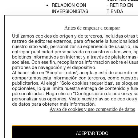
RELACIÓN CON
- RETIRO EN
INVERSIONISTAS
TIENDA
POLÍTICA
TÉRMINOS Y
EMPRESARIAL
CONDICIONE
Antes de empezar a comprar
AVISO DE
Utilizamos cookies de origen y de terceros, incluidas otras 
PRIVACIDAD
rastreo de editores externos, para ofrecerle la funcionalid
nuestro sitio web, personalizar su experiencia de usuario, rea
GIFT CARD
entregar publicidad personalizada en nuestros sitios web, a
boletines informativos en Internet y a través de plataformas
AVISO DE
sociales. Con ese fin, recopilamos información sobre el usua
COOKIES
patrones de navegación y el dispositivo.
Al hacer clic en “Aceptar todas”, acepta y está de acuerdo e
compartamos esta información con terceros, como nuestros
publicitarios. Al elegir “Solo cookies requeridas”, se bloque
opcionales, lo que limita nuestra entrega de contenido y fu
personalizadas. Haga clic en “Configuración de cookies y se
personalizar sus opciones. Visite nuestro aviso de cookies 
de datos para obtener más información.
Chile ($)
Aviso de cookies y uso compartido de datos
CAMBIAR REGIÓN
ACEPTAR TODO