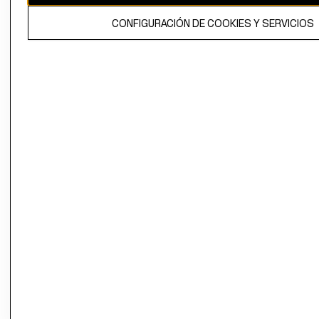
El contenido de esta página web está protegido por copyright y es
CONFIGURACIÓN DE COOKIES Y SERVICIOS
propiedad de H&M Hennes & Mauritz AB.