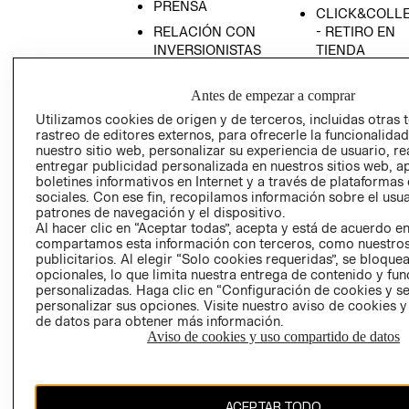
PRENSA
CLICK&COLL
RELACIÓN CON
- RETIRO EN
INVERSIONISTAS
TIENDA
POLÍTICA
TÉRMINOS Y
EMPRESARIAL
CONDICIONE
Antes de empezar a comprar
Utilizamos cookies de origen y de terceros, incluidas otras 
AVISO DE
rastreo de editores externos, para ofrecerle la funcionalid
PRIVACIDAD
nuestro sitio web, personalizar su experiencia de usuario, rea
GIFT CARD
entregar publicidad personalizada en nuestros sitios web, a
boletines informativos en Internet y a través de plataformas
AVISO DE
sociales. Con ese fin, recopilamos información sobre el usua
COOKIES
patrones de navegación y el dispositivo.
Al hacer clic en “Aceptar todas”, acepta y está de acuerdo e
compartamos esta información con terceros, como nuestros
publicitarios. Al elegir “Solo cookies requeridas”, se bloque
opcionales, lo que limita nuestra entrega de contenido y fu
personalizadas. Haga clic en “Configuración de cookies y se
personalizar sus opciones. Visite nuestro aviso de cookies 
de datos para obtener más información.
Chile ($)
Aviso de cookies y uso compartido de datos
CAMBIAR REGIÓN
ACEPTAR TODO