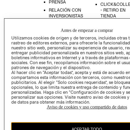
PRENSA
CLICK&COLL
RELACIÓN CON
- RETIRO EN
INVERSIONISTAS
TIENDA
POLÍTICA
TÉRMINOS Y
EMPRESARIAL
CONDICIONE
Antes de empezar a comprar
Utilizamos cookies de origen y de terceros, incluidas otras 
AVISO DE
rastreo de editores externos, para ofrecerle la funcionalid
PRIVACIDAD
nuestro sitio web, personalizar su experiencia de usuario, rea
GIFT CARD
entregar publicidad personalizada en nuestros sitios web, a
boletines informativos en Internet y a través de plataformas
AVISO DE
sociales. Con ese fin, recopilamos información sobre el usua
COOKIES
patrones de navegación y el dispositivo.
Al hacer clic en “Aceptar todas”, acepta y está de acuerdo e
compartamos esta información con terceros, como nuestros
publicitarios. Al elegir “Solo cookies requeridas”, se bloque
opcionales, lo que limita nuestra entrega de contenido y fu
personalizadas. Haga clic en “Configuración de cookies y se
personalizar sus opciones. Visite nuestro aviso de cookies 
de datos para obtener más información.
Chile ($)
Aviso de cookies y uso compartido de datos
CAMBIAR REGIÓN
ACEPTAR TODO