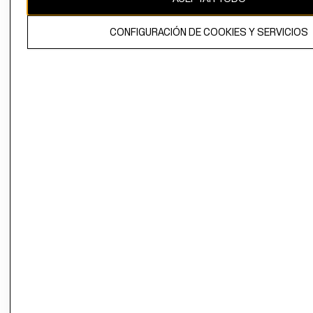
El contenido de esta página web está protegido por copyright y es
CONFIGURACIÓN DE COOKIES Y SERVICIOS
propiedad de H&M Hennes & Mauritz AB.