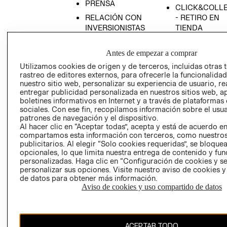
PRENSA
CLICK&COLL
RELACIÓN CON
- RETIRO EN
INVERSIONISTAS
TIENDA
POLÍTICA
TÉRMINOS Y
EMPRESARIAL
CONDICIONE
Antes de empezar a comprar
Utilizamos cookies de origen y de terceros, incluidas otras 
AVISO DE
rastreo de editores externos, para ofrecerle la funcionalid
PRIVACIDAD
nuestro sitio web, personalizar su experiencia de usuario, rea
GIFT CARD
entregar publicidad personalizada en nuestros sitios web, a
boletines informativos en Internet y a través de plataformas
AVISO DE
sociales. Con ese fin, recopilamos información sobre el usua
COOKIES
patrones de navegación y el dispositivo.
Al hacer clic en “Aceptar todas”, acepta y está de acuerdo e
compartamos esta información con terceros, como nuestros
publicitarios. Al elegir “Solo cookies requeridas”, se bloque
opcionales, lo que limita nuestra entrega de contenido y fu
personalizadas. Haga clic en “Configuración de cookies y se
personalizar sus opciones. Visite nuestro aviso de cookies 
de datos para obtener más información.
Chile ($)
Aviso de cookies y uso compartido de datos
CAMBIAR REGIÓN
ACEPTAR TODO