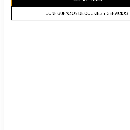
El contenido de esta página web está protegido por copyright y es
CONFIGURACIÓN DE COOKIES Y SERVICIOS
propiedad de H&M Hennes & Mauritz AB.