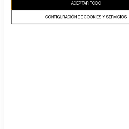
ACEPTAR TODO
CONFIGURACIÓN DE COOKIES Y SERVICIOS
El contenido de esta página web está protegido por copyright y es
propiedad de H&M Hennes & Mauritz AB.