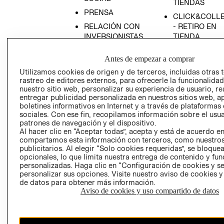
TIENDAS
PRENSA
CLICK&COLL
RELACIÓN CON
- RETIRO EN
INVERSIONISTAS
TIENDA
POLÍTICA
TÉRMINOS Y
Antes de empezar a comprar
EMPRESARIAL
CONDICIONE
Utilizamos cookies de origen y de terceros, incluidas otras 
AVISO DE
rastreo de editores externos, para ofrecerle la funcionalid
PRIVACIDAD
nuestro sitio web, personalizar su experiencia de usuario, rea
entregar publicidad personalizada en nuestros sitios web, a
GIFT CARD
boletines informativos en Internet y a través de plataformas
AVISO DE
sociales. Con ese fin, recopilamos información sobre el usua
COOKIES
patrones de navegación y el dispositivo.
Al hacer clic en “Aceptar todas”, acepta y está de acuerdo e
compartamos esta información con terceros, como nuestros
publicitarios. Al elegir “Solo cookies requeridas”, se bloque
opcionales, lo que limita nuestra entrega de contenido y fu
personalizadas. Haga clic en “Configuración de cookies y se
personalizar sus opciones. Visite nuestro aviso de cookies 
de datos para obtener más información.
Aviso de cookies y uso compartido de datos
Chile ($)
CAMBIAR REGIÓN