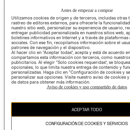
EMPRESARIAL
CONDICIONE
Antes de empezar a comprar
AVISO DE
PRIVACIDAD
Utilizamos cookies de origen y de terceros, incluidas otras 
rastreo de editores externos, para ofrecerle la funcionalid
GIFT CARD
nuestro sitio web, personalizar su experiencia de usuario, rea
entregar publicidad personalizada en nuestros sitios web, a
AVISO DE
boletines informativos en Internet y a través de plataformas
COOKIES
sociales. Con ese fin, recopilamos información sobre el usua
patrones de navegación y el dispositivo.
Al hacer clic en “Aceptar todas”, acepta y está de acuerdo e
compartamos esta información con terceros, como nuestros
publicitarios. Al elegir “Solo cookies requeridas”, se bloque
opcionales, lo que limita nuestra entrega de contenido y fu
personalizadas. Haga clic en “Configuración de cookies y se
personalizar sus opciones. Visite nuestro aviso de cookies 
Chile ($)
de datos para obtener más información.
Aviso de cookies y uso compartido de datos
CAMBIAR REGIÓN
ACEPTAR TODO
El contenido de esta página web está protegido por copyright y es
propiedad de H&M Hennes & Mauritz AB.
CONFIGURACIÓN DE COOKIES Y SERVICIOS