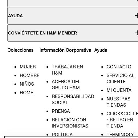
AYUDA
CONVIÉRTETE EN H&M MEMBER
Colecciones
Información Corporativa
Ayuda
MUJER
TRABAJAR EN
CONTACTO
H&M
HOMBRE
SERVICIO AL
ACERCA DEL
CLIENTE
NIÑOS
GRUPO H&M
MI CUENTA
HOME
RESPONSABILIDAD
NUESTRAS
SOCIAL
TIENDAS
PRENSA
CLICK&COLL
RELACIÓN CON
- RETIRO EN
INVERSIONISTAS
TIENDA
POLÍTICA
TÉRMINOS Y