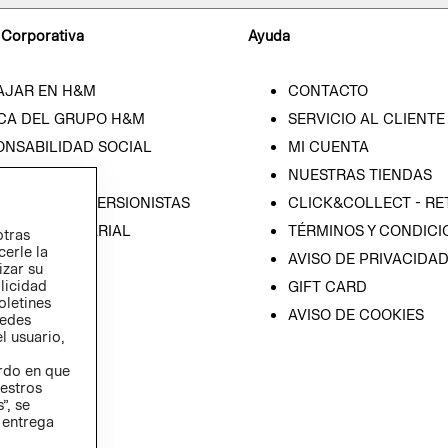
 Corporativa
Ayuda
AJAR EN H&M
CONTACTO
CA DEL GRUPO H&M
SERVICIO AL CLIENTE
ONSABILIDAD SOCIAL
MI CUENTA
SA
NUESTRAS TIENDAS
IÓN CON INVERSIONISTAS
CLICK&COLLECT - RE
ICA EMPRESARIAL
TÉRMINOS Y CONDICI
otras
cerle la
AVISO DE PRIVACIDA
izar su
blicidad
GIFT CARD
oletines
AVISO DE COOKIES
redes
l usuario,
erdo en que
estros
”, se
 entrega