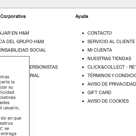
 Corporativa
Ayuda
AJAR EN H&M
CONTACTO
CA DEL GRUPO H&M
SERVICIO AL CLIENTE
ONSABILIDAD SOCIAL
MI CUENTA
SA
NUESTRAS TIENDAS
IÓN CON INVERSIONISTAS
CLICK&COLLECT - RE
ICA EMPRESARIAL
TÉRMINOS Y CONDICI
otras
cerle la
AVISO DE PRIVACIDA
izar su
blicidad
GIFT CARD
oletines
AVISO DE COOKIES
redes
l usuario,
erdo en que
estros
”, se
 entrega