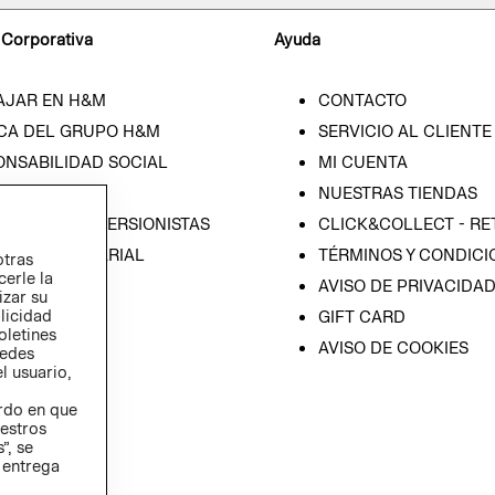
 Corporativa
Ayuda
AJAR EN H&M
CONTACTO
CA DEL GRUPO H&M
SERVICIO AL CLIENTE
ONSABILIDAD SOCIAL
MI CUENTA
SA
NUESTRAS TIENDAS
IÓN CON INVERSIONISTAS
CLICK&COLLECT - RE
ICA EMPRESARIAL
TÉRMINOS Y CONDICI
otras
cerle la
AVISO DE PRIVACIDA
izar su
blicidad
GIFT CARD
oletines
AVISO DE COOKIES
redes
l usuario,
erdo en que
estros
”, se
 entrega