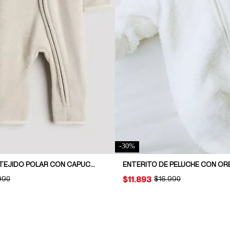
-
30
%
ENTERITO EN TEJIDO POLAR CON CAPUCHA
INAL PRICE:
990
PRICE:
$11.893
ORIGINAL PRICE:
$16.990