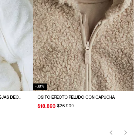
-
30
%
ENTERITO DE PELUCHE CON OREJAS DECORATIVAS
OSITO EFECTO PELUDO CON CAPUCHA
PRICE:
$18.893
ORIGINAL PRICE:
$26.990