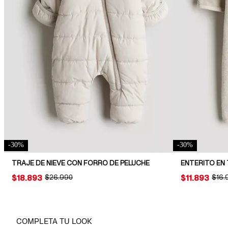
-
30
%
-
30
%
TRAJE DE NIEVE CON FORRO DE PELUCHE
PRICE:
$18.893
ORIGINAL PRICE:
$26.990
PRICE:
$11.893
ORIG
$16.
COMPLETA TU LOOK