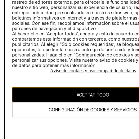
RELACIÓN CON
- RETIRO EN
rastreo de editores externos, para ofrecerle la funcionalid
INVERSIONISTAS
TIENDA
nuestro sitio web, personalizar su experiencia de usuario, rea
entregar publicidad personalizada en nuestros sitios web, a
POLÍTICA
TÉRMINOS Y
boletines informativos en Internet y a través de plataformas
EMPRESARIAL
CONDICIONE
sociales. Con ese fin, recopilamos información sobre el usua
patrones de navegación y el dispositivo.
AVISO DE
Al hacer clic en “Aceptar todas”, acepta y está de acuerdo e
PRIVACIDAD
compartamos esta información con terceros, como nuestros
publicitarios. Al elegir “Solo cookies requeridas”, se bloque
GIFT CARD
opcionales, lo que limita nuestra entrega de contenido y fu
AVISO DE
personalizadas. Haga clic en “Configuración de cookies y se
personalizar sus opciones. Visite nuestro aviso de cookies 
COOKIES
de datos para obtener más información.
Aviso de cookies y uso compartido de datos
ACEPTAR TODO
Chile ($)
CONFIGURACIÓN DE COOKIES Y SERVICIOS
CAMBIAR REGIÓN