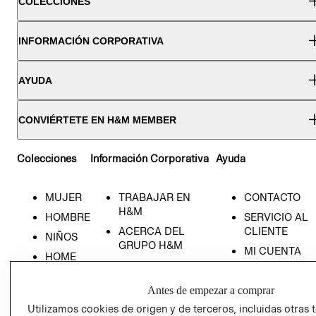
COLECCIONES
INFORMACIÓN CORPORATIVA
AYUDA
CONVIÉRTETE EN H&M MEMBER
Colecciones
Información Corporativa
Ayuda
MUJER
TRABAJAR EN
CONTACTO
H&M
HOMBRE
SERVICIO AL
ACERCA DEL
CLIENTE
NIÑOS
GRUPO H&M
MI CUENTA
HOME
RESPONSABILIDAD
NUESTRAS
SOCIAL
TIENDAS
Antes de empezar a comprar
PRENSA
CLICK&COLL
Utilizamos cookies de origen y de terceros, incluidas otras 