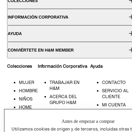
COLECCIONES
INFORMACIÓN CORPORATIVA
AYUDA
CONVIÉRTETE EN H&M MEMBER
Colecciones
Información Corporativa
Ayuda
MUJER
TRABAJAR EN
CONTACTO
H&M
HOMBRE
SERVICIO AL
ACERCA DEL
CLIENTE
NIÑOS
GRUPO H&M
MI CUENTA
HOME
RESPONSABILIDAD
NUESTRAS
SOCIAL
TIENDAS
Antes de empezar a comprar
PRENSA
CLICK&COLL
Utilizamos cookies de origen y de terceros, incluidas otras 