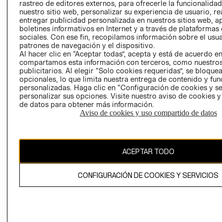
RELACIÓN CON
- RETIRO EN
rastreo de editores externos, para ofrecerle la funcionalid
INVERSIONISTAS
TIENDA
nuestro sitio web, personalizar su experiencia de usuario, rea
entregar publicidad personalizada en nuestros sitios web, a
POLÍTICA
TÉRMINOS Y
boletines informativos en Internet y a través de plataformas
EMPRESARIAL
CONDICIONE
sociales. Con ese fin, recopilamos información sobre el usua
patrones de navegación y el dispositivo.
AVISO DE
Al hacer clic en “Aceptar todas”, acepta y está de acuerdo e
PRIVACIDAD
compartamos esta información con terceros, como nuestros
publicitarios. Al elegir “Solo cookies requeridas”, se bloque
GIFT CARD
opcionales, lo que limita nuestra entrega de contenido y fu
AVISO DE
personalizadas. Haga clic en “Configuración de cookies y se
personalizar sus opciones. Visite nuestro aviso de cookies 
COOKIES
de datos para obtener más información.
Aviso de cookies y uso compartido de datos
ACEPTAR TODO
Chile ($)
CONFIGURACIÓN DE COOKIES Y SERVICIOS
CAMBIAR REGIÓN