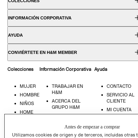
COLECCIONES
INFORMACIÓN CORPORATIVA
AYUDA
CONVIÉRTETE EN H&M MEMBER
Colecciones
Información Corporativa
Ayuda
MUJER
TRABAJAR EN
CONTACTO
H&M
HOMBRE
SERVICIO AL
ACERCA DEL
CLIENTE
NIÑOS
GRUPO H&M
MI CUENTA
HOME
RESPONSABILIDAD
NUESTRAS
SOCIAL
TIENDAS
Antes de empezar a comprar
PRENSA
CLICK&COLL
Utilizamos cookies de origen y de terceros, incluidas otras 