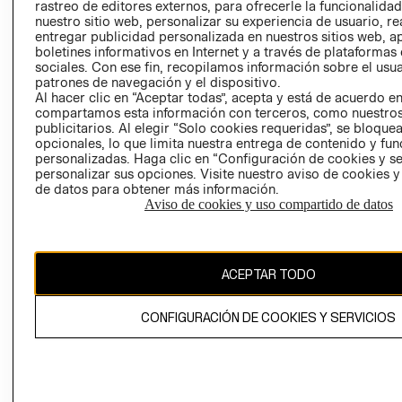
RELACIÓN CON
- RETIRO EN
rastreo de editores externos, para ofrecerle la funcionalid
INVERSIONISTAS
TIENDA
nuestro sitio web, personalizar su experiencia de usuario, rea
entregar publicidad personalizada en nuestros sitios web, a
POLÍTICA
TÉRMINOS Y
boletines informativos en Internet y a través de plataformas
EMPRESARIAL
CONDICIONE
sociales. Con ese fin, recopilamos información sobre el usua
patrones de navegación y el dispositivo.
AVISO DE
Al hacer clic en “Aceptar todas”, acepta y está de acuerdo e
PRIVACIDAD
compartamos esta información con terceros, como nuestros
publicitarios. Al elegir “Solo cookies requeridas”, se bloque
GIFT CARD
opcionales, lo que limita nuestra entrega de contenido y fu
AVISO DE
personalizadas. Haga clic en “Configuración de cookies y se
personalizar sus opciones. Visite nuestro aviso de cookies 
COOKIES
de datos para obtener más información.
Aviso de cookies y uso compartido de datos
ACEPTAR TODO
Chile ($)
CONFIGURACIÓN DE COOKIES Y SERVICIOS
CAMBIAR REGIÓN