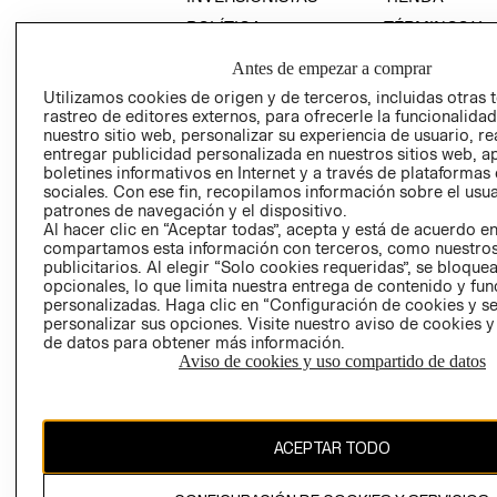
POLÍTICA
TÉRMINOS Y
EMPRESARIAL
CONDICIONE
Antes de empezar a comprar
AVISO DE
Utilizamos cookies de origen y de terceros, incluidas otras 
PRIVACIDAD
rastreo de editores externos, para ofrecerle la funcionalid
GIFT CARD
nuestro sitio web, personalizar su experiencia de usuario, rea
entregar publicidad personalizada en nuestros sitios web, a
AVISO DE
boletines informativos en Internet y a través de plataformas
COOKIES
sociales. Con ese fin, recopilamos información sobre el usua
patrones de navegación y el dispositivo.
Al hacer clic en “Aceptar todas”, acepta y está de acuerdo e
compartamos esta información con terceros, como nuestros
publicitarios. Al elegir “Solo cookies requeridas”, se bloque
opcionales, lo que limita nuestra entrega de contenido y fu
personalizadas. Haga clic en “Configuración de cookies y se
personalizar sus opciones. Visite nuestro aviso de cookies 
Chile ($)
de datos para obtener más información.
Aviso de cookies y uso compartido de datos
CAMBIAR REGIÓN
ACEPTAR TODO
El contenido de esta página web está protegido por copyright y es
propiedad de H&M Hennes & Mauritz AB.