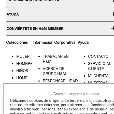
AYUDA
CONVIÉRTETE EN H&M MEMBER
Colecciones
Información Corporativa
Ayuda
MUJER
TRABAJAR EN
CONTACTO
H&M
HOMBRE
SERVICIO AL
ACERCA DEL
CLIENTE
NIÑOS
GRUPO H&M
MI CUENTA
HOME
RESPONSABILIDAD
NUESTRAS
SOCIAL
TIENDAS
PRENSA
Antes de empezar a comprar
CLICK&COLL
RELACIÓN CON
- RETIRO EN
Utilizamos cookies de origen y de terceros, incluidas otras 
rastreo de editores externos, para ofrecerle la funcionalid
INVERSIONISTAS
TIENDA
nuestro sitio web, personalizar su experiencia de usuario, rea
POLÍTICA
TÉRMINOS Y
entregar publicidad personalizada en nuestros sitios web, a