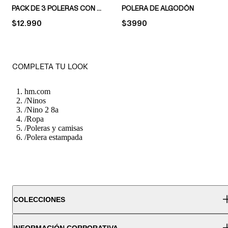
PACK DE 3 POLERAS CON ESTAMPADO
POLERA DE ALGODÓN
PRICE:
$12.990
PRICE:
$3990
COMPLETA TU LOOK
hm.com
/
Ninos
/
Nino 2 8a
/
Ropa
/
Poleras y camisas
/
Polera estampada
COLECCIONES
INFORMACIÓN CORPORATIVA