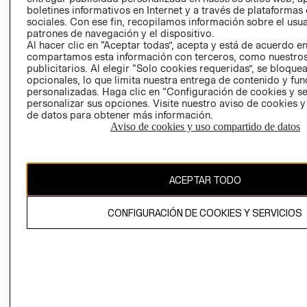
EMPRESARIAL
CONDICIONE
boletines informativos en Internet y a través de plataformas
sociales. Con ese fin, recopilamos información sobre el usua
AVISO DE
patrones de navegación y el dispositivo.
PRIVACIDAD
Al hacer clic en “Aceptar todas”, acepta y está de acuerdo e
compartamos esta información con terceros, como nuestros
GIFT CARD
publicitarios. Al elegir “Solo cookies requeridas”, se bloque
opcionales, lo que limita nuestra entrega de contenido y fu
AVISO DE
personalizadas. Haga clic en “Configuración de cookies y se
COOKIES
personalizar sus opciones. Visite nuestro aviso de cookies 
de datos para obtener más información.
Aviso de cookies y uso compartido de datos
ACEPTAR TODO
Chile ($)
CONFIGURACIÓN DE COOKIES Y SERVICIOS
CAMBIAR REGIÓN
El contenido de esta página web está protegido por copyright y es
propiedad de H&M Hennes & Mauritz AB.