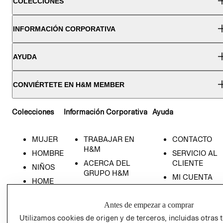
COLECCIONES
INFORMACIÓN CORPORATIVA
AYUDA
CONVIÉRTETE EN H&M MEMBER
Colecciones
Información Corporativa
Ayuda
MUJER
TRABAJAR EN
CONTACTO
H&M
HOMBRE
SERVICIO AL
ACERCA DEL
CLIENTE
NIÑOS
GRUPO H&M
MI CUENTA
HOME
RESPONSABILIDAD
NUESTRAS
SOCIAL
TIENDAS
Antes de empezar a comprar
PRENSA
CLICK&COLL
Utilizamos cookies de origen y de terceros, incluidas otras 