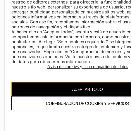
RELACIÓN CON
- RETIRO EN
rastreo de editores externos, para ofrecerle la funcionalid
INVERSIONISTAS
TIENDA
nuestro sitio web, personalizar su experiencia de usuario, rea
entregar publicidad personalizada en nuestros sitios web, a
POLÍTICA
TÉRMINOS Y
boletines informativos en Internet y a través de plataformas
EMPRESARIAL
CONDICIONE
sociales. Con ese fin, recopilamos información sobre el usua
patrones de navegación y el dispositivo.
AVISO DE
Al hacer clic en “Aceptar todas”, acepta y está de acuerdo e
PRIVACIDAD
compartamos esta información con terceros, como nuestros
publicitarios. Al elegir “Solo cookies requeridas”, se bloque
GIFT CARD
opcionales, lo que limita nuestra entrega de contenido y fu
AVISO DE
personalizadas. Haga clic en “Configuración de cookies y se
personalizar sus opciones. Visite nuestro aviso de cookies 
COOKIES
de datos para obtener más información.
Aviso de cookies y uso compartido de datos
ACEPTAR TODO
Chile ($)
CONFIGURACIÓN DE COOKIES Y SERVICIOS
CAMBIAR REGIÓN