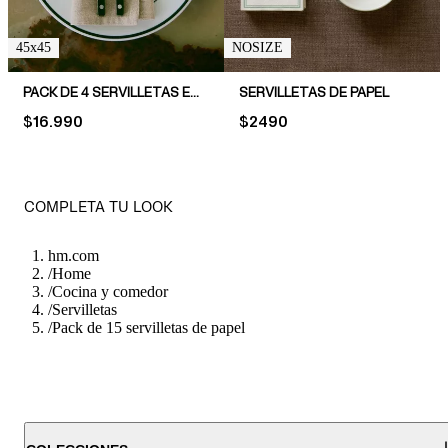
45x45
NOSIZE
PACK DE 4 SERVILLETAS EN MEZCLA DE LINO
SERVILLETAS DE PAPEL
PRICE:
$16.990
PRICE:
$2490
COMPLETA TU LOOK
hm.com
/
Home
/
Cocina y comedor
/
Servilletas
/
Pack de 15 servilletas de papel