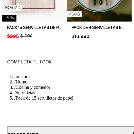
NOSIZE
45x45
-
50
%
PACK 15 SERVILLETAS DE PAPEL RECTANGULARES
PACK DE 4 SERVILLETAS EN MEZCLA DE LINO
PRICE:
$995
ORIGINAL PRICE:
$1990
PRICE:
$16.990
COMPLETA TU LOOK
hm.com
/
Home
/
Cocina y comedor
/
Servilletas
/
Pack de 15 servilletas de papel