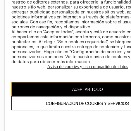
RELACIÓN CON
- RETIRO EN
rastreo de editores externos, para ofrecerle la funcionalid
INVERSIONISTAS
TIENDA
nuestro sitio web, personalizar su experiencia de usuario, rea
entregar publicidad personalizada en nuestros sitios web, a
POLÍTICA
TÉRMINOS Y
boletines informativos en Internet y a través de plataformas
EMPRESARIAL
CONDICIONE
sociales. Con ese fin, recopilamos información sobre el usua
patrones de navegación y el dispositivo.
AVISO DE
Al hacer clic en “Aceptar todas”, acepta y está de acuerdo e
PRIVACIDAD
compartamos esta información con terceros, como nuestros
publicitarios. Al elegir “Solo cookies requeridas”, se bloque
GIFT CARD
opcionales, lo que limita nuestra entrega de contenido y fu
AVISO DE
personalizadas. Haga clic en “Configuración de cookies y se
personalizar sus opciones. Visite nuestro aviso de cookies 
COOKIES
de datos para obtener más información.
Aviso de cookies y uso compartido de datos
ACEPTAR TODO
Chile ($)
CONFIGURACIÓN DE COOKIES Y SERVICIOS
CAMBIAR REGIÓN