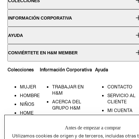
COLECCIONES
INFORMACIÓN CORPORATIVA
AYUDA
CONVIÉRTETE EN H&M MEMBER
Colecciones
Información Corporativa
Ayuda
MUJER
TRABAJAR EN
CONTACTO
H&M
HOMBRE
SERVICIO AL
ACERCA DEL
CLIENTE
NIÑOS
GRUPO H&M
MI CUENTA
HOME
RESPONSABILIDAD
NUESTRAS
SOCIAL
TIENDAS
Antes de empezar a comprar
PRENSA
CLICK&COLL
Utilizamos cookies de origen y de terceros, incluidas otras 