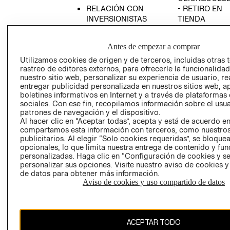
RELACIÓN CON
- RETIRO EN
INVERSIONISTAS
TIENDA
POLÍTICA
TÉRMINOS Y
EMPRESARIAL
CONDICIONE
Antes de empezar a comprar
AVISO DE
Utilizamos cookies de origen y de terceros, incluidas otras 
PRIVACIDAD
rastreo de editores externos, para ofrecerle la funcionalid
nuestro sitio web, personalizar su experiencia de usuario, rea
GIFT CARD
entregar publicidad personalizada en nuestros sitios web, a
boletines informativos en Internet y a través de plataformas
AVISO DE
sociales. Con ese fin, recopilamos información sobre el usua
COOKIES
patrones de navegación y el dispositivo.
Al hacer clic en “Aceptar todas”, acepta y está de acuerdo e
compartamos esta información con terceros, como nuestros
publicitarios. Al elegir “Solo cookies requeridas”, se bloque
opcionales, lo que limita nuestra entrega de contenido y fu
personalizadas. Haga clic en “Configuración de cookies y se
personalizar sus opciones. Visite nuestro aviso de cookies 
de datos para obtener más información.
Chile ($)
Aviso de cookies y uso compartido de datos
CAMBIAR REGIÓN
ACEPTAR TODO