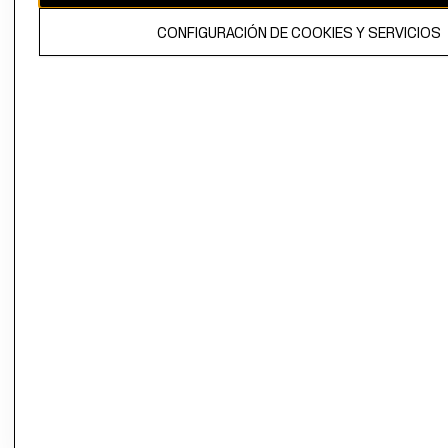
El contenido de esta página web está protegido por copyright y es
CONFIGURACIÓN DE COOKIES Y SERVICIOS
propiedad de H&M Hennes & Mauritz AB.