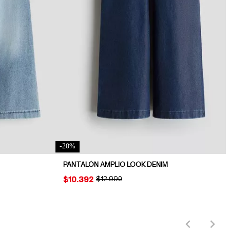
-
20
%
PANTALÓN AMPLIO LOOK DENIM
PRICE:
$10.392
ORIGINAL PRICE:
$12.990