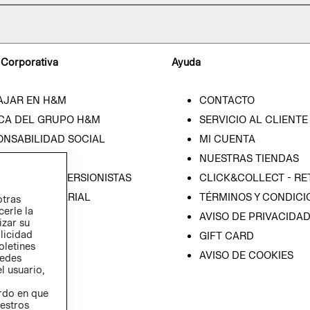
 Corporativa
Ayuda
AJAR EN H&M
CONTACTO
CA DEL GRUPO H&M
SERVICIO AL CLIENTE
ONSABILIDAD SOCIAL
MI CUENTA
SA
NUESTRAS TIENDAS
IÓN CON INVERSIONISTAS
CLICK&COLLECT - RE
ICA EMPRESARIAL
TÉRMINOS Y CONDICI
otras
cerle la
AVISO DE PRIVACIDA
izar su
blicidad
GIFT CARD
oletines
AVISO DE COOKIES
redes
l usuario,
erdo en que
estros