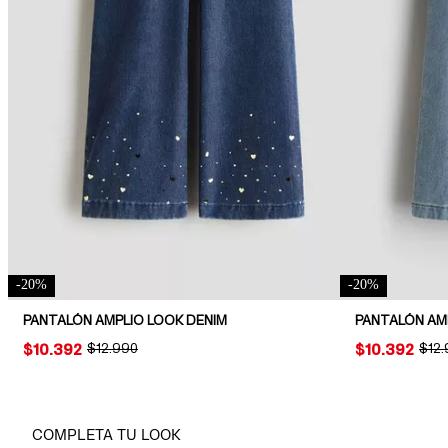
-
20
%
-
20
%
PANTALÓN AMPLIO LOOK DENIM
PANTALÓN AM
PRICE:
$10.392
ORIGINAL PRICE:
$12.990
PRICE:
$10.392
ORIG
$12
COMPLETA TU LOOK