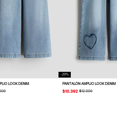
-
20
%
PLIO LOOK DENIM
PANTALÓN AMPLIO LOOK DENIM
INAL PRICE:
.990
PRICE:
$10.392
ORIGINAL PRICE:
$12.990