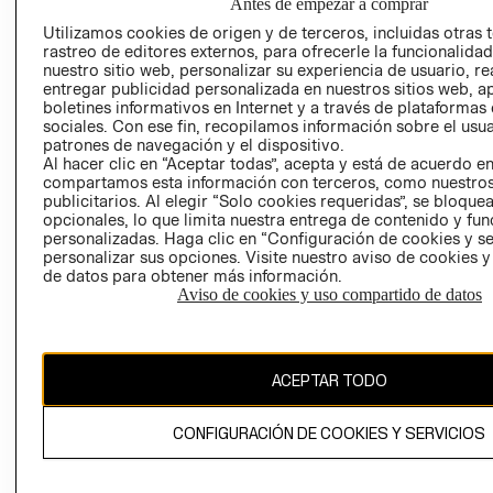
SOCIAL
Antes de empezar a comprar
TIENDAS
PRENSA
Utilizamos cookies de origen y de terceros, incluidas otras 
CLICK&COLL
rastreo de editores externos, para ofrecerle la funcionalid
RELACIÓN CON
- RETIRO EN
nuestro sitio web, personalizar su experiencia de usuario, rea
INVERSIONISTAS
TIENDA
entregar publicidad personalizada en nuestros sitios web, a
boletines informativos en Internet y a través de plataformas
POLÍTICA
TÉRMINOS Y
sociales. Con ese fin, recopilamos información sobre el usua
EMPRESARIAL
CONDICIONE
patrones de navegación y el dispositivo.
Al hacer clic en “Aceptar todas”, acepta y está de acuerdo e
AVISO DE
compartamos esta información con terceros, como nuestros
PRIVACIDAD
publicitarios. Al elegir “Solo cookies requeridas”, se bloque
opcionales, lo que limita nuestra entrega de contenido y fu
GIFT CARD
personalizadas. Haga clic en “Configuración de cookies y se
AVISO DE
personalizar sus opciones. Visite nuestro aviso de cookies 
COOKIES
de datos para obtener más información.
Aviso de cookies y uso compartido de datos
ACEPTAR TODO
Chile ($)
CONFIGURACIÓN DE COOKIES Y SERVICIOS
CAMBIAR REGIÓN