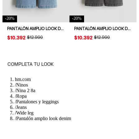
-
20
%
-
20
%
PANTALÓN AMPLIO LOOK DENIM
PANTALÓN AMPLIO LOOK DENIM
PRICE:
$10.392
ORIGINAL PRICE:
$12.990
PRICE:
$10.392
ORIGINAL PRICE:
$12.990
COMPLETA TU LOOK
hm.com
/
Ninos
/
Nina 2 8a
/
Ropa
/
Pantalones y leggings
/
Jeans
/
Wide leg
/
Pantalón amplio look denim