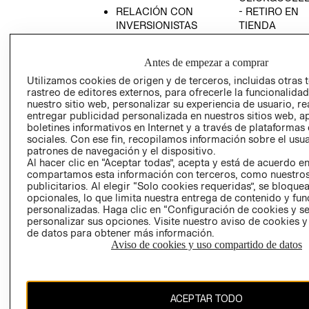
RELACIÓN CON
- RETIRO EN
INVERSIONISTAS
TIENDA
POLÍTICA
TÉRMINOS Y
EMPRESARIAL
CONDICIONE
Antes de empezar a comprar
AVISO DE
Utilizamos cookies de origen y de terceros, incluidas otras 
PRIVACIDAD
rastreo de editores externos, para ofrecerle la funcionalid
nuestro sitio web, personalizar su experiencia de usuario, rea
GIFT CARD
entregar publicidad personalizada en nuestros sitios web, a
boletines informativos en Internet y a través de plataformas
AVISO DE
sociales. Con ese fin, recopilamos información sobre el usua
COOKIES
patrones de navegación y el dispositivo.
Al hacer clic en “Aceptar todas”, acepta y está de acuerdo e
compartamos esta información con terceros, como nuestros
publicitarios. Al elegir “Solo cookies requeridas”, se bloque
opcionales, lo que limita nuestra entrega de contenido y fu
personalizadas. Haga clic en “Configuración de cookies y se
personalizar sus opciones. Visite nuestro aviso de cookies 
de datos para obtener más información.
Chile ($)
Aviso de cookies y uso compartido de datos
CAMBIAR REGIÓN
ACEPTAR TODO