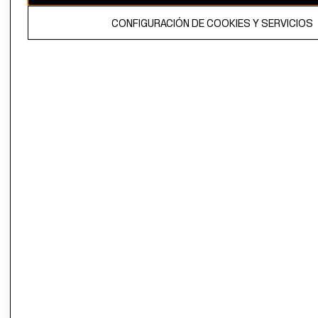
El contenido de esta página web está protegido por copyright y es
CONFIGURACIÓN DE COOKIES Y SERVICIOS
propiedad de H&M Hennes & Mauritz AB.