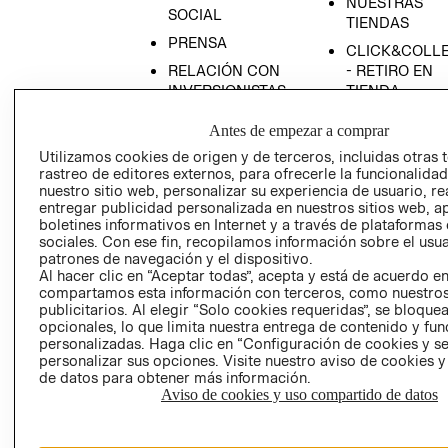
NUESTRAS
SOCIAL
TIENDAS
PRENSA
CLICK&COLL
RELACIÓN CON
- RETIRO EN
INVERSIONISTAS
TIENDA
POLÍTICA
TÉRMINOS Y
Antes de empezar a comprar
EMPRESARIAL
CONDICIONE
Utilizamos cookies de origen y de terceros, incluidas otras 
AVISO DE
rastreo de editores externos, para ofrecerle la funcionalid
PRIVACIDAD
nuestro sitio web, personalizar su experiencia de usuario, rea
entregar publicidad personalizada en nuestros sitios web, a
GIFT CARD
boletines informativos en Internet y a través de plataformas
sociales. Con ese fin, recopilamos información sobre el usua
AVISO DE
patrones de navegación y el dispositivo.
COOKIES
Al hacer clic en “Aceptar todas”, acepta y está de acuerdo e
compartamos esta información con terceros, como nuestros
publicitarios. Al elegir “Solo cookies requeridas”, se bloque
opcionales, lo que limita nuestra entrega de contenido y fu
personalizadas. Haga clic en “Configuración de cookies y se
personalizar sus opciones. Visite nuestro aviso de cookies 
de datos para obtener más información.
Aviso de cookies y uso compartido de datos
Chile ($)
CAMBIAR REGIÓN