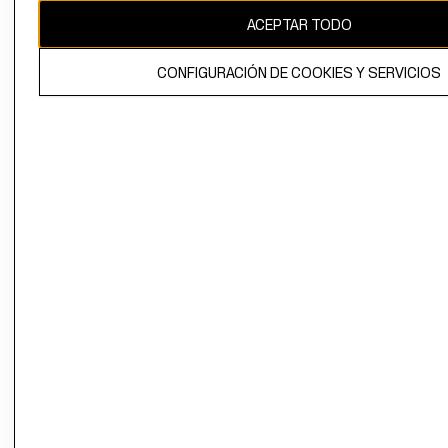
ACEPTAR TODO
CONFIGURACIÓN DE COOKIES Y SERVICIOS
El contenido de esta página web está protegido por copyright y es
propiedad de H&M Hennes & Mauritz AB.