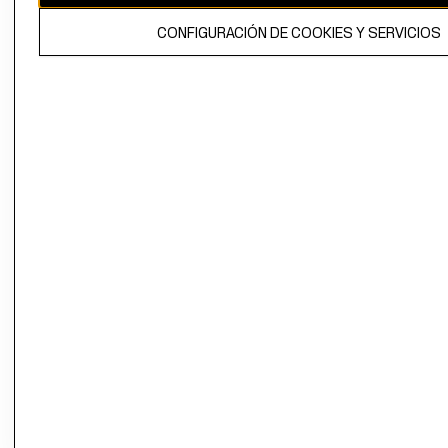
El contenido de esta página web está protegido por copyright y es
CONFIGURACIÓN DE COOKIES Y SERVICIOS
propiedad de H&M Hennes & Mauritz AB.