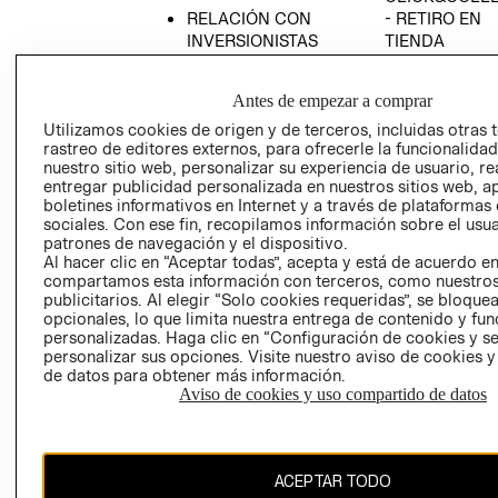
RELACIÓN CON
- RETIRO EN
INVERSIONISTAS
TIENDA
POLÍTICA
TÉRMINOS Y
EMPRESARIAL
CONDICIONE
Antes de empezar a comprar
AVISO DE
Utilizamos cookies de origen y de terceros, incluidas otras 
PRIVACIDAD
rastreo de editores externos, para ofrecerle la funcionalid
nuestro sitio web, personalizar su experiencia de usuario, rea
GIFT CARD
entregar publicidad personalizada en nuestros sitios web, a
boletines informativos en Internet y a través de plataformas
AVISO DE
sociales. Con ese fin, recopilamos información sobre el usua
COOKIES
patrones de navegación y el dispositivo.
Al hacer clic en “Aceptar todas”, acepta y está de acuerdo e
compartamos esta información con terceros, como nuestros
publicitarios. Al elegir “Solo cookies requeridas”, se bloque
opcionales, lo que limita nuestra entrega de contenido y fu
personalizadas. Haga clic en “Configuración de cookies y se
personalizar sus opciones. Visite nuestro aviso de cookies 
de datos para obtener más información.
Chile ($)
Aviso de cookies y uso compartido de datos
CAMBIAR REGIÓN
ACEPTAR TODO