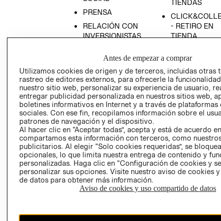
TIENDAS
PRENSA
CLICK&COLL
RELACIÓN CON
- RETIRO EN
INVERSIONISTAS
TIENDA
POLÍTICA
TÉRMINOS Y
Antes de empezar a comprar
EMPRESARIAL
CONDICIONE
Utilizamos cookies de origen y de terceros, incluidas otras 
AVISO DE
rastreo de editores externos, para ofrecerle la funcionalid
PRIVACIDAD
nuestro sitio web, personalizar su experiencia de usuario, rea
entregar publicidad personalizada en nuestros sitios web, a
GIFT CARD
boletines informativos en Internet y a través de plataformas
AVISO DE
sociales. Con ese fin, recopilamos información sobre el usua
COOKIES
patrones de navegación y el dispositivo.
Al hacer clic en “Aceptar todas”, acepta y está de acuerdo e
compartamos esta información con terceros, como nuestros
publicitarios. Al elegir “Solo cookies requeridas”, se bloque
opcionales, lo que limita nuestra entrega de contenido y fu
personalizadas. Haga clic en “Configuración de cookies y se
personalizar sus opciones. Visite nuestro aviso de cookies 
de datos para obtener más información.
Aviso de cookies y uso compartido de datos
Chile ($)
CAMBIAR REGIÓN