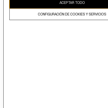
ACEPTAR TODO
CONFIGURACIÓN DE COOKIES Y SERVICIOS
El contenido de esta página web está protegido por copyright y es
propiedad de H&M Hennes & Mauritz AB.