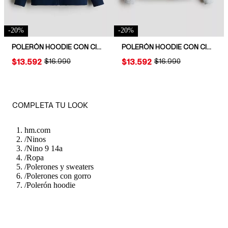
-
20
%
-
20
%
POLERÓN HOODIE CON CIERRE
POLERÓN HOODIE CON CIERRE CON INTERIOR CEPILLADO
PRICE:
$13.592
ORIGINAL PRICE:
$16.990
PRICE:
$13.592
ORIGINAL PRICE:
$16.990
COMPLETA TU LOOK
hm.com
/
Ninos
/
Nino 9 14a
/
Ropa
/
Polerones y sweaters
/
Polerones con gorro
/
Polerón hoodie