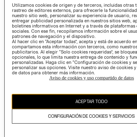
PRENSA
Utilizamos cookies de origen y de terceros, incluidas otras 
CLICK&COLL
rastreo de editores externos, para ofrecerle la funcionalid
RELACIÓN CON
- RETIRO EN
nuestro sitio web, personalizar su experiencia de usuario, rea
INVERSIONISTAS
TIENDA
entregar publicidad personalizada en nuestros sitios web, a
boletines informativos en Internet y a través de plataformas
POLÍTICA
TÉRMINOS Y
sociales. Con ese fin, recopilamos información sobre el usua
EMPRESARIAL
CONDICIONE
patrones de navegación y el dispositivo.
Al hacer clic en “Aceptar todas”, acepta y está de acuerdo e
AVISO DE
compartamos esta información con terceros, como nuestros
PRIVACIDAD
publicitarios. Al elegir “Solo cookies requeridas”, se bloque
GIFT CARD
opcionales, lo que limita nuestra entrega de contenido y fu
personalizadas. Haga clic en “Configuración de cookies y se
AVISO DE
personalizar sus opciones. Visite nuestro aviso de cookies 
COOKIES
de datos para obtener más información.
Aviso de cookies y uso compartido de datos
ACEPTAR TODO
Chile ($)
CONFIGURACIÓN DE COOKIES Y SERVICIOS
CAMBIAR REGIÓN