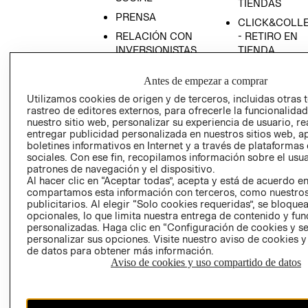
TIENDAS
PRENSA
CLICK&COLL
RELACIÓN CON
- RETIRO EN
INVERSIONISTAS
TIENDA
POLÍTICA
TÉRMINOS Y
Antes de empezar a comprar
EMPRESARIAL
CONDICIONE
Utilizamos cookies de origen y de terceros, incluidas otras 
AVISO DE
rastreo de editores externos, para ofrecerle la funcionalid
PRIVACIDAD
nuestro sitio web, personalizar su experiencia de usuario, rea
entregar publicidad personalizada en nuestros sitios web, a
GIFT CARD
boletines informativos en Internet y a través de plataformas
AVISO DE
sociales. Con ese fin, recopilamos información sobre el usua
COOKIES
patrones de navegación y el dispositivo.
Al hacer clic en “Aceptar todas”, acepta y está de acuerdo e
compartamos esta información con terceros, como nuestros
publicitarios. Al elegir “Solo cookies requeridas”, se bloque
opcionales, lo que limita nuestra entrega de contenido y fu
personalizadas. Haga clic en “Configuración de cookies y se
personalizar sus opciones. Visite nuestro aviso de cookies 
de datos para obtener más información.
Aviso de cookies y uso compartido de datos
Chile ($)
CAMBIAR REGIÓN