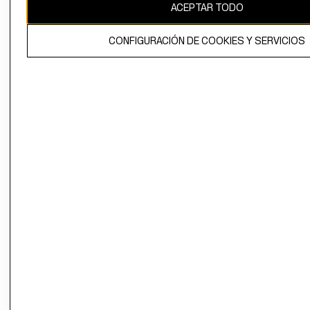
ACEPTAR TODO
CONFIGURACIÓN DE COOKIES Y SERVICIOS
El contenido de esta página web está protegido por copyright y es
propiedad de H&M Hennes & Mauritz AB.